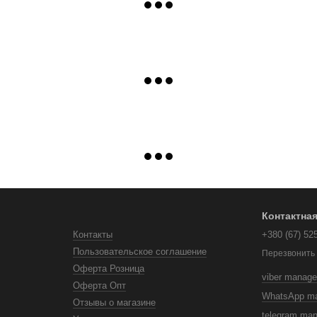
Контактна
Контакты
+380 (67) 52
Пользовательское соглашение
Перезвонить
Оферта Розница
viber manage
Оферта Опт
WhatsApp m
Отзывы о магазине
telegram ma