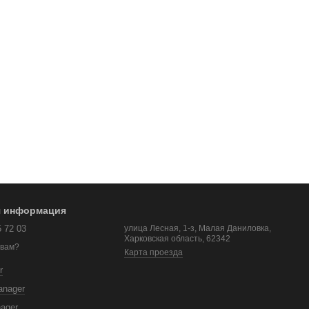
я информация
5 72 03
улица Лесная, 1-з, Малая Даниловка,
Харковская область, 62342
 вам?
Карта проезда
r
anager
nager