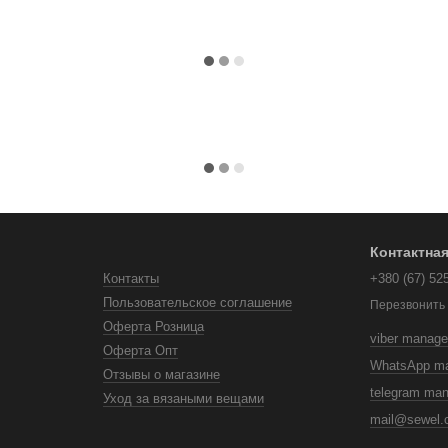
Контактна
Контакты
+380 (67) 52
Пользовательское соглашение
Перезвонить
Оферта Розница
viber manage
Оферта Опт
WhatsApp m
Отзывы о магазине
telegram ma
Уход за вязаными вещами
mail@sewel.