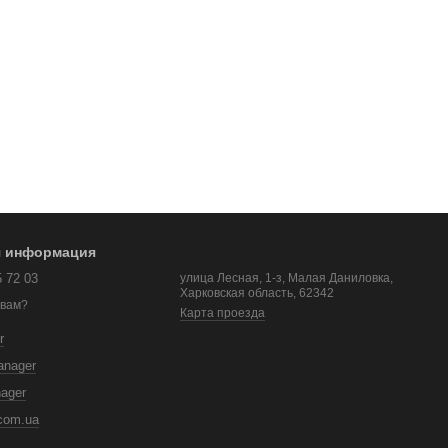
я информация
5 72 03
улица Лесная, 1-з, Малая Даниловка,
Харковская область, 62342
 вам?
Карта проезда
r
anager
nager
com.ua