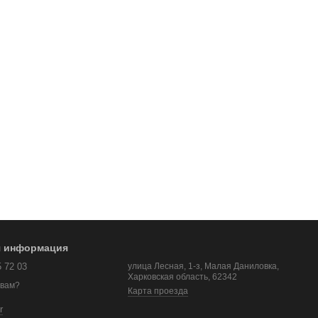
я информация
5 72 03
улица Лесная, 1-з, Малая Даниловка,
Харковская область, 62342
 вам?
Карта проезда
r