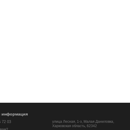
я информация
5 72 03
улица Лесная, 1-з, Малая Даниловка,
Харковская область, 62342
 вам?