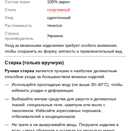
Состав ткани
100% акрил
Стиль
спортивный
Узор
однотонный
Растяжимость
тянется
Страна
Украина
производитель
Уход за вязанными изделиями требует особого внимания,
чтобы сохранить их форму, мягкость и привлекательный вид.
Стирка (только вручную)
Ручная стирка
является лучшим и наиболее деликатным
способом ухода за большинством вязаных изделий.
Используйте прохладную воду (не выше 30–40°C), чтобы
избежать усадки и деформации.
Выбирайте мягкие средства для шерсти и деликатных
тканей: специальные гели, шампуни или мыло с
ланолином. Избегайте агрессивных порошков,
отбеливателей и кондиционеров.
Не трите и не выкручивайте вещь. Погрузите изделие в
воду, слегка обомните и оставьте на несколько минут.