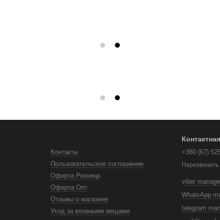
Контактна
Контакты
+380 (67) 52
Пользовательское соглашение
Перезвонить
Оферта Розница
viber manage
Оферта Опт
WhatsApp m
Отзывы о магазине
telegram ma
Уход за вязаными вещами