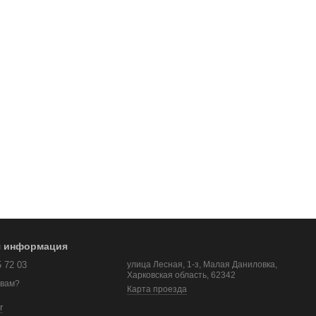
я информация
5 72 03
улица Лесная, 1-з, Малая Даниловка,
Харковская область, 62342
 вам?
Карта проезда
r