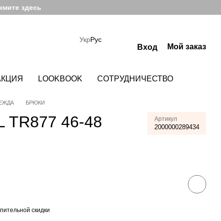
жмите здесь
Укр
Рус
Мой заказ
Вход
АКЦИЯ
LOOKBOOK
СОТРУДНИЧЕСТВО
ЕЖДА
БРЮКИ
 TR877 46-48
Артикул
2000000289434
пительной скидки