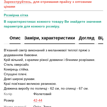
Зареєструйтесь
, для отримання прайсу з оптовими
цінами
Розмірна сітка
В характеристиках кожного товару Ви знайдете значення
параметрів для кожного розміру.
Опис
Заміри, характеристики
Догляд
Від
В'язаний светр виконаний з меланжевої теплої пряжі з
додаванням бавовни.
Крій вільний, з краями різної довжини і бічними розрізами.
Стиль оверсайз.
Комірець стійка.
Спущені плечі.
Довгі широкі рукави.
Краї пов'язані великою резинкою.
Довжина виробу по поличці - 62 см, по спинці - 67 см.
Колір
Фіолетовий
Розмір
42-44
Назва колекції
Осінь-Зима