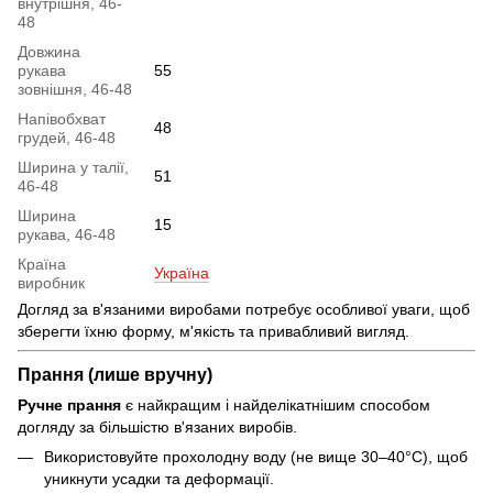
внутрішня, 46-
48
Довжина
рукава
55
зовнішня, 46-48
Напівобхват
48
грудей, 46-48
Ширина у талії,
51
46-48
Ширина
15
рукава, 46-48
Країна
Україна
виробник
Догляд за в'язаними виробами потребує особливої уваги, щоб
зберегти їхню форму, м'якість та привабливий вигляд.
Прання (лише вручну)
Ручне прання
є найкращим і найделікатнішим способом
догляду за більшістю в'язаних виробів.
Використовуйте прохолодну воду (не вище 30–40°C), щоб
уникнути усадки та деформації.