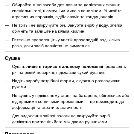
Обирайте м’які засоби для вовни та делікатних тканин:
спеціальні гелі, шампуні чи мило з ланоліном. Уникайте
агресивних порошків, відбілювачів та кондиціонерів.
Не тріть і не викручуйте річ. Занурте виріб у воду, злегка
обімніть та залиште на кілька хвилин.
Ретельно прополощіть у чистій прохолодній воді кілька
разів, доки засіб повністю не вимиється.
Сушка
Сушіть
лише в горизонтальному положенні
: розкладіть
річ на рівній поверхні, підклавши сухий рушник.
Надіть виробу потрібної форми, акуратно розгладивши
руками.
Не сушіть у підвішеному стані, на батареях, обігрівачах або
під прямими сонячними променями — це призводить до
деформації та втрати еластичності.
Для видалення зайвої вологи не викручуйте виріб —
делікатно притисніть його між двома рушниками.