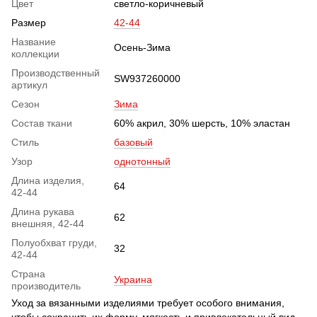
Цвет
светло-коричневый
Размер
42-44
Название
Осень-Зима
коллекции
Производственный
SW937260000
артикул
Сезон
Зима
Состав ткани
60% акрил, 30% шерсть, 10% эластан
Стиль
базовый
Узор
однотонный
Длина изделия,
64
42-44
Длина рукава
62
внешняя, 42-44
Полуобхват груди,
32
42-44
Страна
Украина
производитель
Уход за вязанными изделиями требует особого внимания,
чтобы сохранить их форму, мягкость и привлекательный вид.