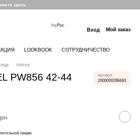
жмите здесь
Укр
Рус
Мой заказ
Вход
АКЦИЯ
LOOKBOOK
СОТРУДНИЧЕСТВО
ЕЖДА
ПЛАТЬЯ
L PW856 42-44
Артикул
2000000286693
й
грн
пительной скидки