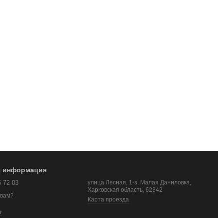
я информация
5 72 03
улица Лесная, 1-з, Малая Даниловка,
Харковская область, 62342
 вам?
Карта проезда
r