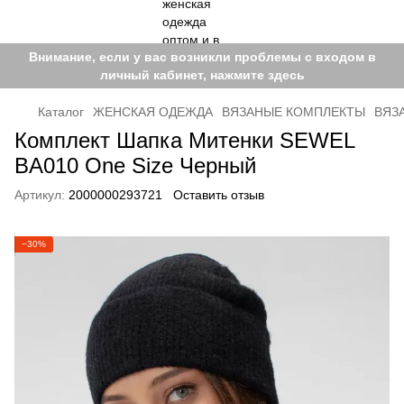
Внимание, если у вас возникли проблемы с входом в
личный кабинет, нажмите здесь
Каталог
ЖЕНСКАЯ ОДЕЖДА
ВЯЗАНЫЕ КОМПЛЕКТЫ
ВЯЗ
Комплект Шапка Митенки SEWEL
BA010 One Size Черный
Артикул:
2000000293721
Оставить отзыв
−30%