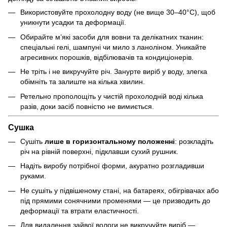
Використовуйте прохолодну воду (не вище 30–40°C), щоб
уникнути усадки та деформації.
Обирайте м’які засоби для вовни та делікатних тканин:
спеціальні гелі, шампуні чи мило з ланоліном. Уникайте
агресивних порошків, відбілювачів та кондиціонерів.
Не тріть і не викручуйте річ. Занурте виріб у воду, злегка
обімніть та залиште на кілька хвилин.
Ретельно прополощіть у чистій прохолодній воді кілька
разів, доки засіб повністю не вимиється.
Сушка
Сушіть
лише в горизонтальному положенні
: розкладіть
річ на рівній поверхні, підклавши сухий рушник.
Надіть виробу потрібної форми, акуратно розгладивши
руками.
Не сушіть у підвішеному стані, на батареях, обігрівачах або
під прямими сонячними променями — це призводить до
деформації та втрати еластичності.
Для видалення зайвої вологи не викручуйте виріб —