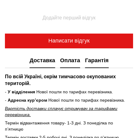
Додайте перший відгук
Написати відгук
Доставка
Оплата
Гарантія
По всій Україні, окрім тимчасово окупованих
територій.
-
У відділення
Нової пошти по тарифах перевізника.
-
Адресна курʼєром
Нової пошти по тарифах перевізника.
Вартість доставки cплачує отримувач за тарифами
перевізника.
Термін відвантаження товару- 1-3 дні. З понеділка по
пʼятницю
Термін доставки 2-5 робочі дні. З понеділка по пʼятницю