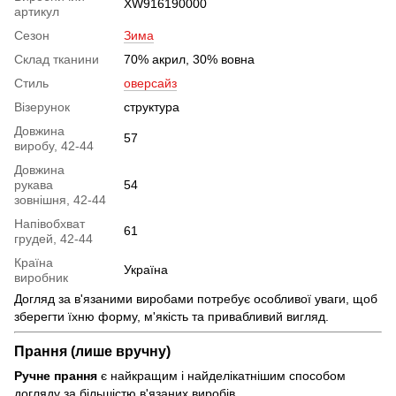
XW916190000
артикул
Сезон
Зима
Склад тканини
70% акрил, 30% вовна
Стиль
оверсайз
Візерунок
структура
Довжина
57
виробу, 42-44
Довжина
рукава
54
зовнішня, 42-44
Напівобхват
61
грудей, 42-44
Країна
Україна
виробник
Догляд за в'язаними виробами потребує особливої уваги, щоб
зберегти їхню форму, м'якість та привабливий вигляд.
Прання (лише вручну)
Ручне прання
є найкращим і найделікатнішим способом
догляду за більшістю в'язаних виробів.