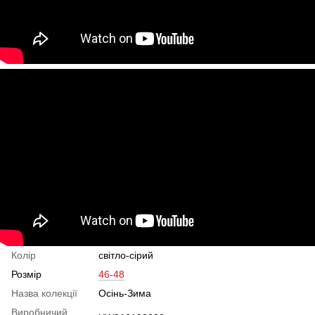
Колір
світло-сірий
Розмір
46-48
Назва колекції
Осінь-Зима
Виробничий