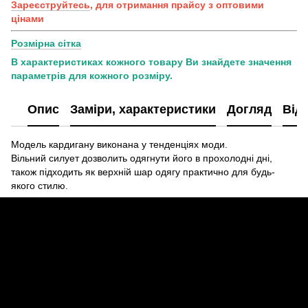
Зареєструйтесь
, для отримання прайсу з оптовими
цінами
Розмірна сітка
В характеристиках кожного товару Ви знайдете значення
параметрів для кожного розміру.
Опис
Заміри, характеристики
Догляд
Від
Модель кардигану виконана у тенденціях моди.
Вільний силует дозволить одягнути його в прохолодні дні,
також підходить як верхній шар одягу практично для будь-
якого стилю.