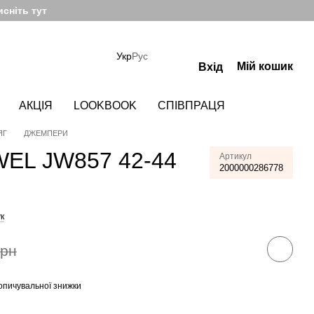
сніть тут
Укр
Рус
Мій кошик
Вхід
АКЦІЯ
LOOKBOOK
СПІВПРАЦЯ
ЯГ
ДЖЕМПЕРИ
EL JW857 42-44
Артикул
2000000286778
к
грн
опичувальної знижки