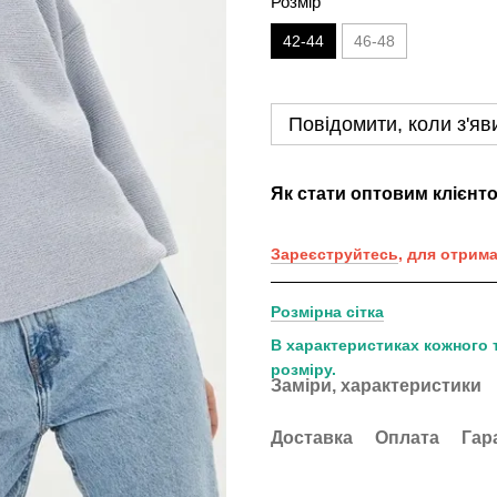
Розмір
42-44
46-48
Повідомити, коли з'яв
Як стати оптовим клієнт
Зареєструйтесь
, для отрим
Розмірна сітка
В характеристиках кожного 
розміру.
Заміри, характеристики
Доставка
Оплата
Гар