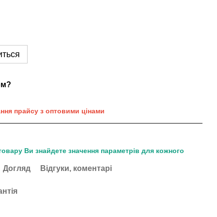
иться
ом?
ання прайсу з оптовими цінами
товару Ви знайдете значення параметрів для кожного
Догляд
Відгуки, коментарі
антія