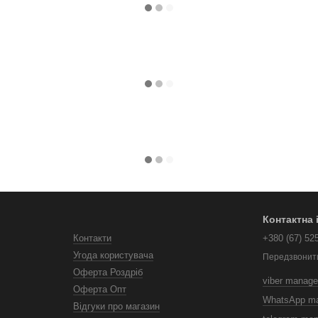
Контактна
Контакти
+380 (67) 52
Угода користувача
Передзвонит
Оферта Роздріб
viber manage
Оферта Опт
WhatsApp m
Відгуки про магазин