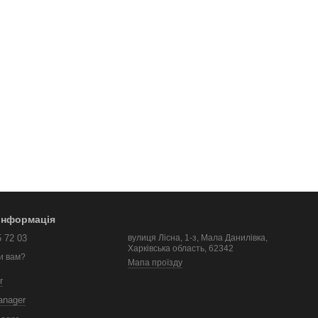
 інформація
5 72 03
вулиця Лісна, 1-з, Мала Данилівка,
Харківська область, 62342
и вам?
Мапа проїзду
r
anager