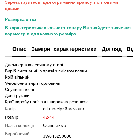
Зареєструйтесь
, для отримання прайсу з оптовими
цінами
Розмірна сітка
В характеристиках кожного товару Ви знайдете значення
параметрів для кожного розміру.
Опис
Заміри, характеристики
Догляд
Від
Джемпер в класичному стилі.
Виріб виконаний з пряжі з вмістом вовни.
Крій вільний.
V-подібний виріз горловини.
Спущені плечі.
Довгі рукави.
Краї виробу пов'язані широкою резинкою.
Колір
світло-сірий меланж
Розмір
42-44
Назва колекції
Осінь-Зима
Виробничий
JW845290000