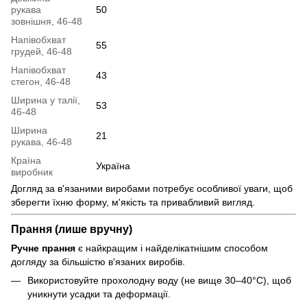
рукава
50
зовнішня, 46-48
Напівобхват
55
грудей, 46-48
Напівобхват
43
стегон, 46-48
Ширина у талії,
53
46-48
Ширина
21
рукава, 46-48
Країна
Україна
виробник
Догляд за в'язаними виробами потребує особливої уваги, щоб
зберегти їхню форму, м'якість та привабливий вигляд.
Прання (лише вручну)
Ручне прання
є найкращим і найделікатнішим способом
догляду за більшістю в'язаних виробів.
Використовуйте прохолодну воду (не вище 30–40°C), щоб
уникнути усадки та деформації.