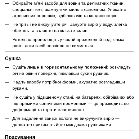
Обирайте м’які засоби для вовни та делікатних тканин:
спеціальні гелі, шампуні чи мило з ланоліном. Уникайте
агресивних порошків, відбілювачів та кондиціонерів.
Не тріть і не викручуйте річ. Занурте виріб у воду, злегка
обімніть та залиште на кілька хвилин.
Ретельно прополощіть у чистій прохолодній воді кілька
разів, доки засіб повністю не вимиється.
Сушка
Сушіть
лише в горизонтальному положенні
: розкладіть
річ на рівній поверхні, підклавши сухий рушник.
Надіть виробу потрібної форми, акуратно розгладивши
руками.
Не сушіть у підвішеному стані, на батареях, обігрівачах або
під прямими сонячними променями — це призводить до
деформації та втрати еластичності.
Для видалення зайвої вологи не викручуйте виріб —
делікатно притисніть його між двома рушниками.
Прасування