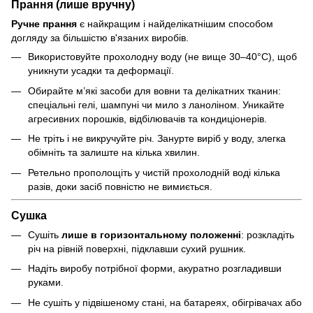
Прання (лише вручну)
Ручне прання
є найкращим і найделікатнішим способом
догляду за більшістю в'язаних виробів.
Використовуйте прохолодну воду (не вище 30–40°C), щоб
уникнути усадки та деформації.
Обирайте м’які засоби для вовни та делікатних тканин:
спеціальні гелі, шампуні чи мило з ланоліном. Уникайте
агресивних порошків, відбілювачів та кондиціонерів.
Не тріть і не викручуйте річ. Занурте виріб у воду, злегка
обімніть та залиште на кілька хвилин.
Ретельно прополощіть у чистій прохолодній воді кілька
разів, доки засіб повністю не вимиється.
Сушка
Сушіть
лише в горизонтальному положенні
: розкладіть
річ на рівній поверхні, підклавши сухий рушник.
Надіть виробу потрібної форми, акуратно розгладивши
руками.
Не сушіть у підвішеному стані, на батареях, обігрівачах або