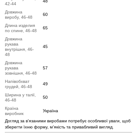
48
42-44
Довжина
60
виробу, 46-48
Длина изделия
65
по спине, 46-48
Довжина
рукава
45
внутрішня, 46-
48
Довжина
рукава
57
зовнішня, 46-48
Напівобхват
49
грудей, 46-48
Ширина у талії,
50
46-48
Країна
Україна
виробник
Догляд за в'язаними виробами потребує особливої уваги, щоб
зберегти їхню форму, м'якість та привабливий вигляд.