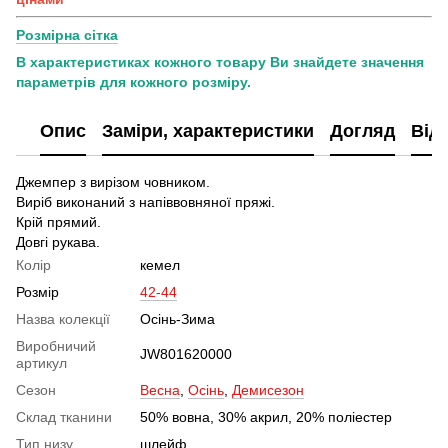
Розмірна сітка
В характеристиках кожного товару Ви знайдете значення
параметрів для кожного розміру.
Опис
Заміри, характеристики
Догляд
Від
Джемпер з вирізом човником.
Виріб виконаний з напіввовняної пряжі.
Крій прямий.
Довгі рукава.
Колір
кемел
Розмір
42-44
Назва колекції
Осінь-Зима
Виробничий
JW801620000
артикул
Сезон
Весна
,
Осінь
,
Демисезон
Склад тканини
50% вовна, 30% акрил, 20% поліестер
Тип низу
шлейф